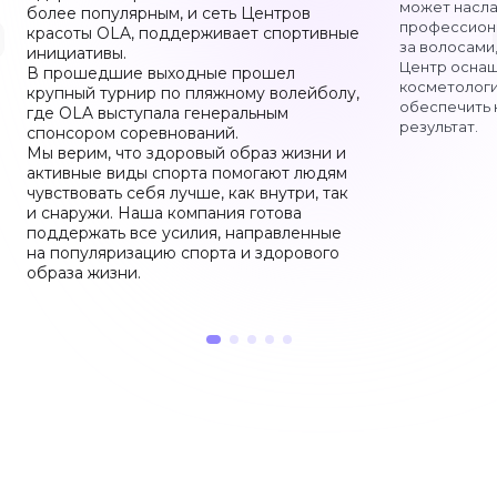
может насла
более популярным, и сеть Центров
Подарочный сертификат
профессиона
красоты OLA, поддерживает спортивные
за волосами
инициативы.
Центр осна
Онлайн подбор косметологических процедур
В прошедшие выходные прошел
косметологи
крупный турнир по пляжному волейболу,
обеспечить 
где OLA выступала генеральным
Калькулятор окрашивания
результат.
спонсором соревнований.
Мы верим, что здоровый образ жизни и
активные виды спорта помогают людям
Мы в соц сетях
чувствовать себя лучше, как внутри, так
и снаружи. Наша компания готова
поддержать все усилия, направленные
на популяризацию спорта и здорового
образа жизни.