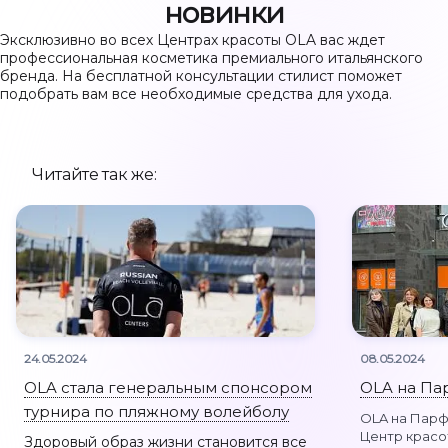
новинки
Эксклюзивно во всех Центрах красоты OLA вас ждет
профессиональная косметика премиального итальянского
бренда. На бесплатной консультации стилист поможет
Остальные услуги
подобрать вам все необходимые средства для ухода.
Читайте так же:
Адреса
О нас
Акции
Записаться
24.05.2024
08.05.2024
OLA стала генеральным спонсором
OLA на Па
Позвонить +7 (812) 710 00 10
турнира по пляжному волейболу
OLA на Парф
Центр красо
Здоровый образ жизни становится все