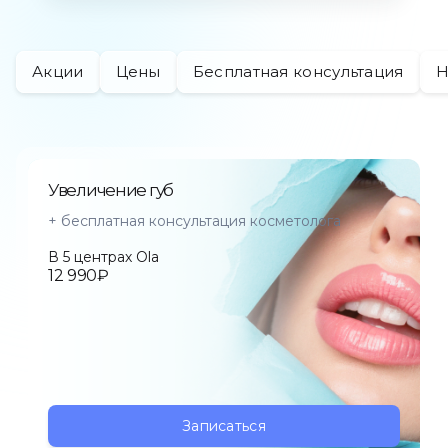
Подарочный сертификат
Онлайн подбор косметологических процедур
Акции
Цены
Бесплатная консультация
Н
Калькулятор окрашивания
Мы в соц сетях
Увеличение губ
+ бесплатная консультация косметолога
В 5 центрах Ola
12 990₽
Записаться