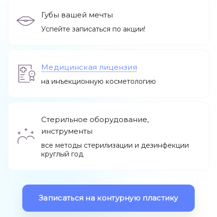
Губы вашей мечты
Успейте записаться по акции!
Остальные услуги
Медицинская лицензия
на инъекционную косметологию
Адреса
Стерильное оборудование,
инструменты
О нас
Акции
все методы стерилизации и дезинфекции
круглый год
Записаться
Позвонить +7 (812) 710 00 10
Записаться на контурную пластику