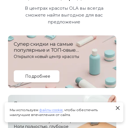
В центрах красоты OLA вы всегда
сможете найти выгодное для вас
предложение
Супер скидки на самые
популярные и ТОП-овые
услуги!
Открылся новый центр красоты
Подробнее
Лазерная эпиляция
Мы используем
файлы cookie
, чтобы обеспечить
наилучшие впечатления от сайта.
Антикризисное предложение +
бесплатная консультация врача-
лазеротерапевта
Ноги полностью, глубокое