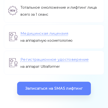
Тотальное омоложение и лифтинг лица
всего за 1 сеанс
Остальные услуги
Медицинская лицензия
на аппаратную косметологию
Адреса
Регистрационное удостоверение
О нас
Акции
на аппарат Ultraformer
Записаться
Записаться на SMAS лифтинг
Позвонить +7 (812) 710 00 10