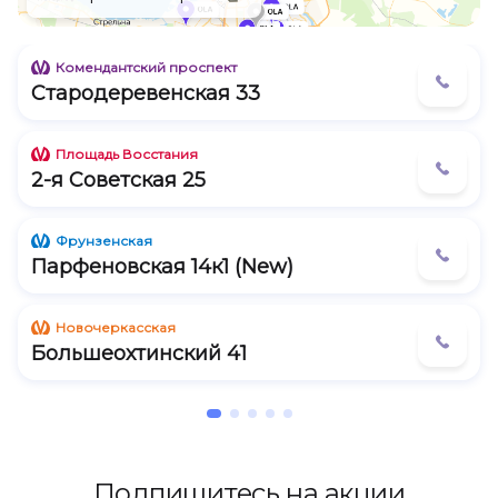
Наличная 28 (м. Приморская)
Комендантский проспект
Московский 130 (м. Московские Ворота)
Стародеревенская 33
Бухарестская 96 (м. Проспект Славы)
Площадь Восстания
Российский 8 (м. Проспект Большевиков)
2-я Советская 25
Вербная 10 (м. Пионерская, Удельная)
Фрунзенская
Парфеновская 14к1 (New)
Непокоренных 10 (м. Площадь Мужества)
Новочеркасская
Большеохтинский 41
Подпишитесь на акции