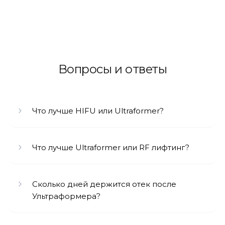
49600
(900 линий)
24800 ₽
2600
1300
(последующие 50)
₽
Вопросы и ответы
39800
Нижняя треть лица (450 линий)
19900 ₽
Все лицо полностью (800-1600
линий)
Что лучше HIFU или Ultraformer?
56600
(800 линий)
28300 ₽
Что лучше Ultraformer или RF лифтинг?
3000
1500
(последующие 50)
₽
Сколько дней держится отек после
Внутренняя поверхность рук (2
45000
Ультраформера?
руки) (600 линий)
22500 ₽
Внутренняя поверхность бёдер
59800