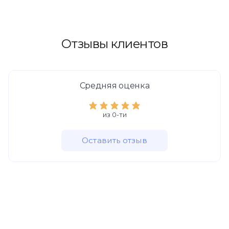
(2 бедра) (1000 линий)
29900 ₽
39000
Живот (400 линий)
19500 ₽
Отзывы клиентов
74800
(800 линий)
37400 ₽
Средняя оценка
27000
Колени (2 зоны) (400 линий)
13500 ₽
из 0-ти
53800
Спина (800 линий)
26900 ₽
Оставить отзыв
80600
(1550 линий)
40300 ₽
62800
Ягодицы (800 линий)
31400 ₽
104800
(1600 линий)