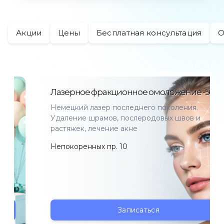
Подарочный сертификат
Акции
Цены
Бесплатная консультация
О
Онлайн подбор косметологических процедур
Калькулятор окрашивания
Мы в соц сетях
Лазерное фракционное омоложение -50%
Немецкий лазер последнего поколения.
Удаление шрамов, послеродовых швов и
растяжек, лечение акне
Непокоренных пр. 10
Записаться