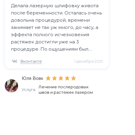
Делала лазерную шлифовку живота
после беременности. Осталась очень
довольна процедурой, времени
занимает не так уж много, до часу, а
эффекта полного исчезновения
растяжек достигли уже на 3
процедуре. По ощущениям был
небольшой дискомфорт, но не
Вконтакте
1 декабря 2021
существенный. Эффект просто супер!
Юля Вовк
Лечение послеродовых
Услуга:
швов и растяжек лазером