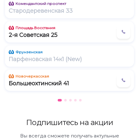
Комендантский проспект
Московский 130 (м. Московские Ворота)
Стародеревенская 33
Бухарестская 96 (м. Проспект Славы)
Площадь Восстания
Российский 8 (м. Проспект Большевиков)
2-я Советская 25
Вербная 10 (м. Пионерская, Удельная)
Фрунзенская
Парфеновская 14к1 (New)
Непокоренных 10 (м. Площадь Мужества)
Новочеркасская
Большеохтинский 41
Подпишитесь на акции
Вы всегда сможете получать актульные