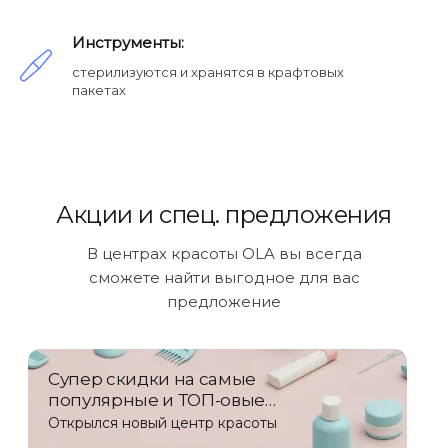
Инструменты:
стерилизуются и хранятся в крафтовых
пакетах
Акции и спец. предложения
В центрах красоты OLA вы всегда
сможете найти выгодное для вас
предложение
Супер скидки на самые
популярные и ТОП-овые
услуги!
Открылся новый центр красоты