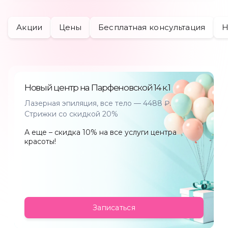
Подарочный сертификат
Акции
Цены
Бесплатная консультация
Н
Онлайн подбор косметологических процедур
Калькулятор окрашивания
Мы в соц сетях
Новый центр на Парфеновской 14 к.1
Лазерная эпиляция, все тело — 4488 ₽.
Стрижки со скидкой 20%
А еще – скидка 10% на все услуги центра
красоты!
Записаться