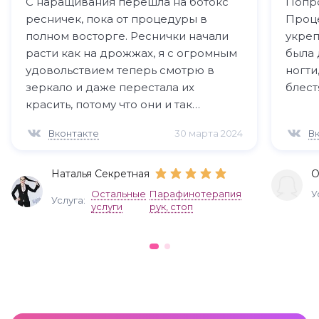
С наращивания перешла на ботокс
Попр
ресничек, пока от процедуры в
Проце
полном восторге. Реснички начали
укреп
расти как на дрожжах, я с огромным
была 
удовольствием теперь смотрю в
ногти
зеркало и даже перестала их
блест
красить, потому что они и так
выглядят максимально красиво.
Вконтакте
30 марта 2024
В
Наталья Секретная
О
Остальные
Парафинотерапия
У
Услуга:
услуги
рук, стоп