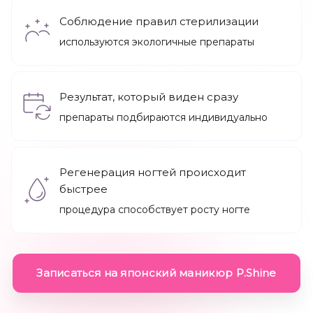
Соблюдение правил стерилизации
используются экологичные препараты
Остальные услуги
Результат, который виден сразу
препараты подбираются индивидуально
Адреса
Регенерация ногтей происходит
быстрее
О нас
Акции
процедура способствует росту ногте
Записаться
Записаться на японский маникюр P.Shine
Позвонить +7 (812) 710 00 10