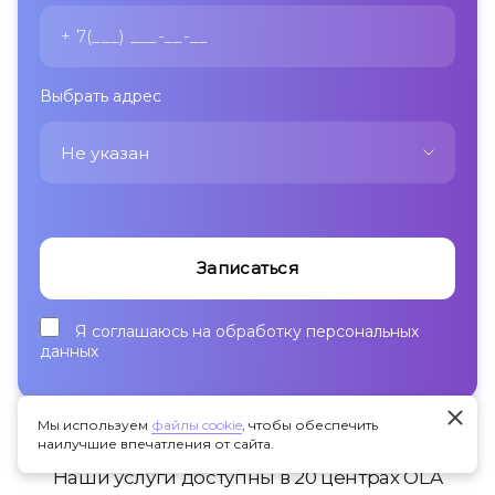
Выбрать адрес
Не указан
Не указан
Стародеревенская 33 (м. Комендантский
Записаться
проспект)
2-я Советская 25 (м. Площадь Восстания)
Я соглашаюсь на обработку
персональных
Парфеновская 14к1 (New) (м. Фрунзенская)
данных
Большеохтинский 41 (м. Новочеркасская,
Выборгская)
Мы используем
файлы cookie
, чтобы обеспечить
Крыленко 14с2 (м. Улица Дыбенко)
наилучшие впечатления от сайта.
Наши услуги доступны в 20 центрах OLA
Будапештская ул. 102 (м. Купчино, Дунайская)