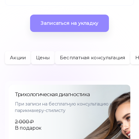
Записаться на укладку
Остальные услуги
Акции
Цены
Бесплатная консультация
Н
Адреса
О нас
Акции
Трихологическая диагностика
При записи на бесплатную консультацию к
Записаться
парикмахеру-стилисту
2 000 ₽
Позвонить +7 (812) 710 00 10
В подарок