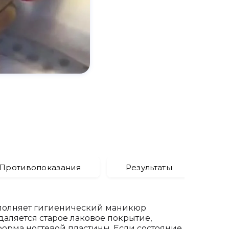
/Противопоказания
Результаты
ыполняет гигиенический маникюр
даляется старое лаковое покрытие,
форма ногтевой пластины. Если состояние