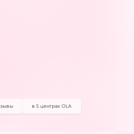
тины
Дизайн ногтей
От 100 ₽
Покрытие гель-лаком
От 1600 ₽
Хит!
Педикюр +гель-лак
2990 вместо 4200
Покрытие лаком
От 300 ₽
тзывы
в 5 центрах OLA
Покрытие биогелем
Хит!
1700 ₽