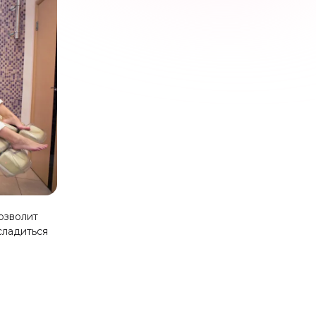
блеска
Ремонт натурального ногтя
От 200 ₽
Укрепление (восстановление)
системой IBX
1100 ₽
Хит!
от Emi
Японский маникюр Masura
1100 ₽
Парафинотерапия рук, стоп
900 ₽
От 600 ₽
озволит
сладиться