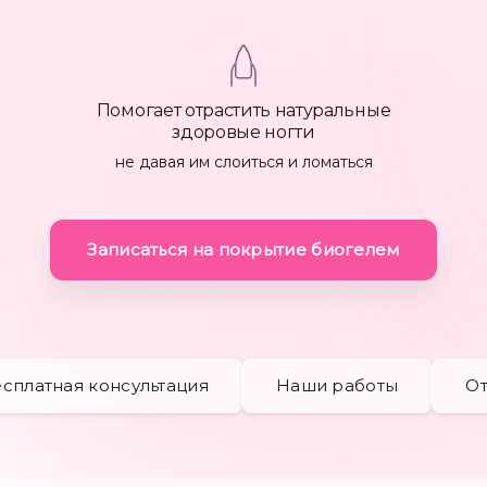
руб вместо 4000 руб
Покрытие ногтей
Помогает отрастить натуральные
здоровые ногти
Выравнивание ногтевой плас
не давая им слоиться и ломаться
500 ₽
Покрытие лаком Dior
1300 ₽
Записаться на покрытие биогелем
Снятие+Педикюр+гель-
лак 3500₽ (вместо
4700₽)
Покрытие лаком Vinylux
600 ₽
сплатная консультация
Наши работы
О
Укрепление ногтей
От 2100 ₽
Наращивание ногтей