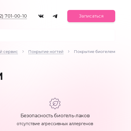
2) 701-00-10
Записаться
й сервис
Покрытие ногтей
Покрытие биогелем
Комбинированный маникюр
м
1500 ₽
Педикюр KART
4000 ₽
Безопасность биогель-лаков
отсутствие агрессивных аллергенов
Педикюр фруктовыми кислотами
От 2800 ₽