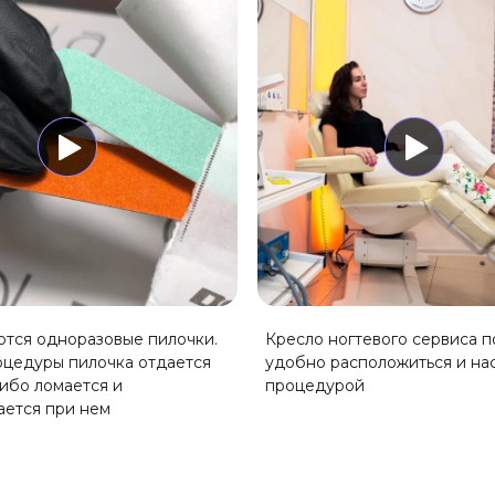
общий 60 мин- 2000
₽
Полировка ногтей, придание 
От 300 ₽
Удаление мозолей
От 150 ₽
Укрепление Polymer booster 
1100 ₽
Японский маникюр P.Shine
2
ются одноразовые пилочки.
Кресло ногтевого сервиса п
оцедуры пилочка отдается
удобно расположиться и на
либо ломается и
процедурой
ается при нем