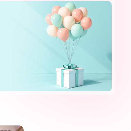
ем
Наращивание ногтей акрилом
От 3500 ₽
Комуфляж к наращиванию french
От 3000 ₽
400 ₽
Наращивание ногтей
От 450 ₽
умный
Массаж (рук/стоп)
 ₽
От 400 ₽
Обработка стоп
0 ₽
1600
Обработка-коррекция вросшего
ногтя
От 200 ₽
Новое