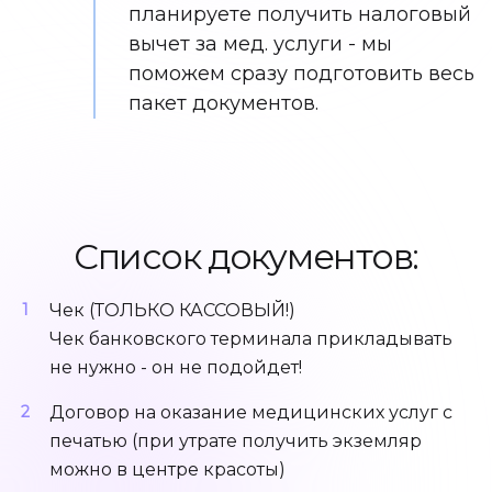
планируете получить налоговый
вычет за мед. услуги - мы
поможем сразу подготовить весь
Остальные услуги
пакет документов.
Адреса
Список документов:
О нас
Акции
Чек (ТОЛЬКО КАССОВЫЙ!)
Чек банковского терминала прикладывать
не нужно - он не подойдет!
Записаться
Договор на оказание медицинских услуг с
печатью (при утрате получить экземляр
Позвонить +7 (812) 710 00 10
можно в центре красоты)