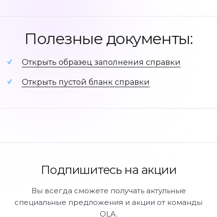
Подарочный сертификат
Онлайн подбор косметологических процедур
Полезные документы:
Калькулятор окрашивания
Открыть образец заполнения справки
Мы в соц сетях
Открыть пустой бланк справки
Подпишитесь на акции
Вы всегда сможете получать актульные
специальные предложения и акции от команды
OLA.