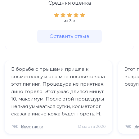
Средняя оценка
из 3-x
Оставить отзыв
В борьбе с прыщами пришла к
Этот 
косметологу и она мне посоветовала
возра
этот пилинг. Процедура не приятная,
резул
лицо горело. Этот ужас длился минут
10, максимум. После этой процедуры
нельзя умываться сутки, косметолог
сказала иначе кожа будет гореть. На
след утро результат был заметен. Ещё
Вконтакте
12 марта 2020
В
через пару дней кожа начала
шелушиться. На 5 день после