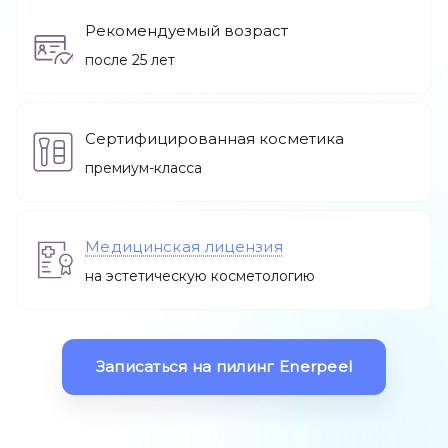
Рекомендуемый возраст
после 25 лет
Остальные услуги
Сертифицированная косметика
премиум-класса
Адреса
Медицинская лицензия
О нас
Акции
на эстетическую косметологию
Записаться
Записаться на пилинг Enerpeel
Позвонить +7 (812) 710 00 10